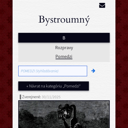
B
Rozpravy
Pomedzi
« Návrat na kategóriu „Pomedzi“
▐ Zverejnené:
30/11/2025