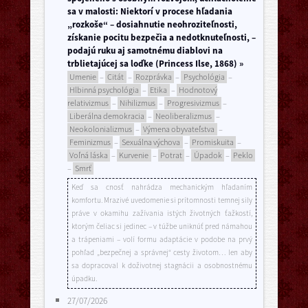
sa v malosti: Niektorí v procese hľadania
„rozkoše“ – dosiahnutie neohroziteľnosti,
získanie pocitu bezpečia a nedotknuteľnosti, –
podajú ruku aj samotnému diablovi na
trblietajúcej sa loďke (Princess Ilse, 1868) »
Umenie
–
Citát
–
Rozprávka
–
Psychológia
–
Hlbinná psychológia
–
Etika
–
Hodnotový
relativizmus
–
Nihilizmus
–
Progresivizmus
–
Liberálna demokracia
–
Neoliberalizmus
–
Neokolonializmus
–
Výmena obyvateľstva
–
Feminizmus
–
Sexuálna výchova
–
Promiskuita
–
Voľná láska
–
Kurvenie
–
Potrat
–
Úpadok
–
Peklo
–
Smrť
Keď sa cnosť nahrádza mechanickým hľadaním
komfortu. Mrazivé uvedomenie si prítomnosti temnej sily
práve v okamihu zažívania istých životných ťažkostí,
ktorým čeliac si jedinec – v túžbe uniknúť pred námahou
a trápeniami – volí formu adaptácie v podobe na prvý
pohľad „bezpečnej a správnej“ cesty životom… len aby
sa dopracoval k doživotnej stagnácii a osobnostnému
úpadku.
27/07/2026