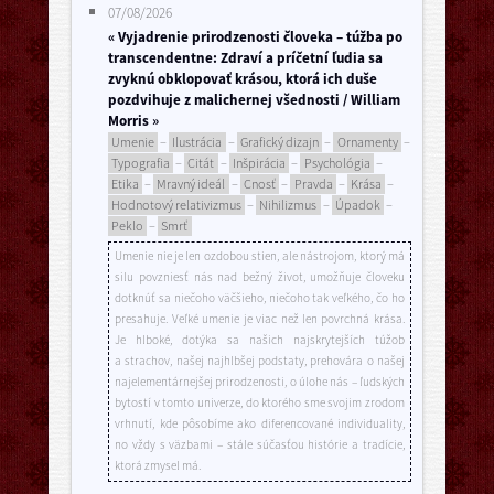
07/08/2026
« Vyjadrenie prirodzenosti človeka – túžba po
transcendentne: Zdraví a príčetní ľudia sa
zvyknú obklopovať krásou, ktorá ich duše
pozdvihuje z malichernej všednosti / William
Morris »
Umenie
–
Ilustrácia
–
Grafický dizajn
–
Ornamenty
–
Typografia
–
Citát
–
Inšpirácia
–
Psychológia
–
Etika
–
Mravný ideál
–
Cnosť
–
Pravda
–
Krása
–
Hodnotový relativizmus
–
Nihilizmus
–
Úpadok
–
Peklo
–
Smrť
Umenie nie je len ozdobou stien, ale nástrojom, ktorý má
silu povzniesť nás nad bežný život, umožňuje človeku
dotknúť sa niečoho väčšieho, niečoho tak veľkého, čo ho
presahuje. Veľké umenie je viac než len povrchná krása.
Je hlboké, dotýka sa našich najskrytejších túžob
a strachov, našej najhlbšej podstaty, prehovára o našej
najelementárnejšej prirodzenosti, o úlohe nás – ľudských
bytostí v tomto univerze, do ktorého sme svojim zrodom
vrhnutí, kde pôsobíme ako diferencované individuality,
no vždy s väzbami – stále súčasťou histórie a tradície,
ktorá zmysel má.