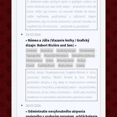
V dnešnom svete rýchlych správ a plytkých citátov sa
tento obrázok javí ako tichý odpor – pripomína nám, že
slová môžu byť krásne, no zároveň hlboké, že dizajn
môže myšlienku podčiarknuť a zdôrazniť takým
spôsobom, aby tá ostala uchovaná v pamäti človeka, čo
najdlhší čas. Prinútila ho… zamyslieť sa, premýšlať.
29/07/2026
« Rómeo a Júlia (Viazanie knihy / Grafický
dizajn: Robert Rivière and Son) »
Umenie
–
Ilustrácia
–
Grafický dizajn
–
Ornamenty
–
Typografia
–
Klasická literatúra
–
Sexuálna výchova
–
Feminizmus
–
Etika
–
Mravný ideál
–
Krása
–
Cnosť
–
Ľudský život
–
Muž a žena
–
Láska
Knižný dizajn Shakespearovej tragédie Rómeo a Júlia,
vytvorený dielňou Robert Rivière & Son. Príklad
grafického dizajnu z éry, kedy sa majstrovstvo remesla
stretávalo s filozofiou, a kde každý detail – od precízneho
šrafovania, až po voľbu ornamentu – slúžil ako vizuálny
predhovor k samotnému obsahovému posolstvu diela.
28/07/2026
« Odmietnutie nevyhnutného utrpenia
spojeného s osobným rozvojom, uchlácholenie