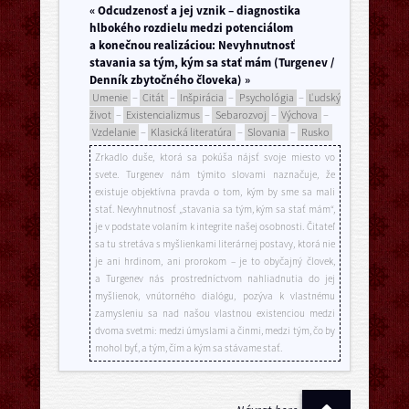
« Odcudzenosť a jej vznik – diagnostika
hlbokého rozdielu medzi potenciálom
a konečnou realizáciou: Nevyhnutnosť
stavania sa tým, kým sa stať mám (Turgenev /
Denník zbytočného človeka) »
Umenie
–
Citát
–
Inšpirácia
–
Psychológia
–
Ľudský
život
–
Existencializmus
–
Sebarozvoj
–
Výchova
–
Vzdelanie
–
Klasická literatúra
–
Slovania
–
Rusko
Zrkadlo duše, ktorá sa pokúša nájsť svoje miesto vo
svete. Turgenev nám týmito slovami naznačuje, že
existuje objektívna pravda o tom, kým by sme sa mali
stať. Nevyhnutnosť „stavania sa tým, kým sa stať mám“,
je v podstate volaním k integrite našej osobnosti. Čitateľ
sa tu stretáva s myšlienkami literárnej postavy, ktorá nie
je ani hrdinom, ani prorokom – je to obyčajný človek,
a Turgenev nás prostredníctvom nahliadnutia do jej
myšlienok, vnútorného dialógu, pozýva k vlastnému
zamysleniu sa nad našou vlastnou existenciou medzi
dvoma svetmi: medzi úmyslami a činmi, medzi tým, čo by
mohol byť, a tým, čím a kým sa stávame stať.