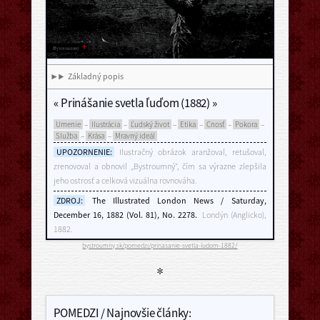
Základný popis
«
Prinášanie svetla ľuďom (1882)
»
Umenie
–
Ilustrácia
–
Ľudský život
–
Etika
–
Cnosť
–
Pokora
–
Služba
–
Krása
–
Mravný ideál
UPOZORNENIE:
Ilustračný obrázok aranžoval, retušoval,
zrenovoval a obnovil „Bystroumný“, čím sa výrazne zlepšila
jeho ostrosť a celková vizuálna rovnováha.
ZDROJ:
The Illustrated London News / Saturday,
December 16, 1882 (Vol. 81), No. 2278.
Londýn (Anglicko),
1882.
bystroumny.sk/pomedzi/prinasanie-svetla-ludom-1882/
*
POMEDZI / Najnovšie články: