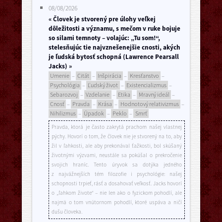
08/08/2026
« Človek je stvorený pre úlohy veľkej
dôležitosti a významu, s mečom v ruke bojuje
so silami temnoty – volajúc: „Tu som!“,
stelesňujúc tie najvznešenejšie cnosti, akých
je ľudská bytosť schopná (Lawrence Pearsall
Jacks) »
Umenie
–
Citát
–
Inšpirácia
–
Kresťanstvo
–
Psychológia
–
Ľudský život
–
Existencializmus
–
Sebarozvoj
–
Vzdelanie
–
Etika
–
Mravný ideál
–
Cnosť
–
Pravda
–
Krása
–
Hodnotový relativizmus
–
Nihilizmus
–
Úpadok
–
Peklo
–
Smrť
Pravda, ktorá je často zakrytá prachom našej vlastnej
pýchy. Hovorí o tom, že človek nie je stvorený na to, aby
žil v ľahkosti, ale aby prekonával ťažkosti, bol skúšaný
životnými výzvami, neustále sa pokúšal o prekročenie
svojich hraníc. Tento úryvok sa dotýka jedného
z najvážnejších tém filozofie i psychológie: našej
schopnosti trpieť, rásť a dosahovať veľkosť. Jacks hovorí
o „ľahkom živote“ – nie len ako o fyzickom pohodlí, ale
najmä o tom vnútornom pohodlí, ktoré uspáva a ničí
dušu človeka.