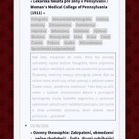
« Lekárska fakulta pre ženy v Pensylvánii /
Woman’s Medical College of Pennsylvania
(1911) »
Fotografia
–
Dokumentárna fotografia
–
História
medicíny
–
Zdravotníctvo
–
Feminizmus
–
Inšpirácia
–
Sebarozvoj
–
Vzdelanie
–
Výchova
–
Školstvo
–
Mravný ideál
–
Etika
–
Krása
–
Cnosť
–
Čistota
–
Pokora
–
Služba
–
Milosrdenstvo
–
Spoločenská zodpovednosť
Keď ženy vstupovali do sveta, ktorý bol dovtedy
vyhradený najmä mužom. Fotografia, ktorá pripomína
skôr kláštor rehoľných sestier než univerzitné prostredie.
Študentky medicíny sledujú chirurgický zákrok. Rad za
radom tváre, ktoré svoj ohľad upierajú v jedinom smere.
Žiaden chaos, „kolektívna meditácia“. Tieto ženy sa učili
nielen o každom anatomickom detaile a princípoch
fyziologickej stavby ľudského organizmu, o správnom
vykonávaní jednotlivých liečebných postupov, ale najmä
o etike zvoleného povolania, ktoré dodnes nesie
prívlastok – „posvätné“…
03/08/2026
« Ozveny theosophie: Zakrpatení, obmedzení
– „večne chudobní“ – ľudia, divosi vyhýbajúci