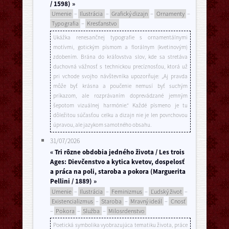
/ 1598) »
Umenie
–
Ilustrácia
–
Grafický dizajn
–
Ornamenty
–
Typografia
–
Kresťanstvo
Ukážka renesančnej typografie s ornamentálnymi
motívmi, gotickým písmom a florálnym (kvetinovým)
zdobením. Brána do kráľovstva slov, kde sa stretáva
duchovná vážnosť s technickou precíznosťou, ktorá už
pri vchode svojho návštevníka upozorňuje: „Aj pravda
môže byť krásna a poučenie nemusí byť suchým
príkazom, ale rozprávaním doprevádzané jemným
šepotom vizuálnej harmónie.“ Každé písmeno je tu
dôležitou súčasťou celku a dizajn nie je len povrchovou
úpravou, ale jazykom samotného obsahu.
31/07/2026
« Tri rôzne obdobia jedného života / Les trois
Ages: Dievčenstvo a kytica kvetov, dospelosť
a práca na poli, staroba a pokora (Marguerita
Pellini / 1889) »
Umenie
–
Ilustrácia
–
Feminizmus
–
Ľudský život
–
Existencializmus
–
Staroba
–
Mravný ideál
–
Cnosť
–
Pokora
–
Služba
–
Milosrdenstvo
Poetická symbolika vyobrazujúca tematiku života, práce