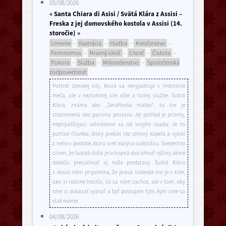
05/08/2026
« Santa Chiara di Asisi / Svätá Klára z Assisi –
Freska z jej domovského kostola v Assisi (14.
storočie) »
Umenie
–
Ilustrácia
–
Hudba
–
Kresťanstvo
–
Feminizmus
–
Mravný ideál
–
Cnosť
–
Čistota
–
Pokora
–
Služba
–
Milosrdenstvo
–
Spoločenská
zodpovednosť
Portrét ženskej sily, ktorá sa nevyjadruje v hrdinstve
meča, ale v nezlomnej sile vôle a tichej službe. Svätá
Klára, známa ako „Serafínska matka“, tu nie je
znázornená ako pasívna postava. Jej pohľad je priamy,
nepripúšťajúci odvrátenie sa od svojho osudu. Je to
pohľad človeka, ktorý prešiel cez ohnivý kúpeľa a vyšiel
z neho v podobe, ktorú svet nazýva svätosťou. Svedectvo
o tom, že ľudská duša je schopná dosiahnuť výšiny, ktoré
dokážu presiahnúť aj naše predstavy. Svätá Klára
z Assisi nám pripomína, že pravá sloboda nie je v tom,
ako si robíme hocičo, čo sa nám zachce, ale v tom, aby
sme si dokázať vybrať a byť postupne tým, kým sme sa
stať máme.
04/08/2026