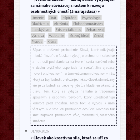
sa námahe súvisiacej s rastom k rozvoju
osobnostných cností (Jinarajadasa) »
Umenie
–
Citát
–
Inšpirácia
–
Psychológia
–
Okultizmus
–
Alchýmia
–
Slobodomurárstvo
–
Ľudský život
–
Existencializmus
–
Sebarozvoj
–
Výchova
–
Vzdelanie
–
Mravný ideál
–
Cnosť
–
Pravda
–
Krása
Zápas o duševné prebudenie. Slová, ktoré odkrývajú
hlbokú filozofiu o ľudskom vývoji, o prehnanom sebectve
a nutnosti podieľania sa na tvorení sveta navôkol seba
v duchu „vyššieho usporiadania sveta“. Jinarajadasa
hovorí o „divochovi“ – o tom vnútornom divochovi v nás,
ktorý sa bojí bolesti, pretože jediné, čo človek obmedzený
vie, je, že bolesti sa treba vyhýbať, a hľadá len okamžitú
úľavu. Ten, ktorý sa vyhýba námahe a trápeniam
spojeným s osobným rozvojom, ktorý uprednostňuje
komfort pred cnosťou. Tento text je výzvou k nám
všetkým. Nie sme len produktom evolúcie. Rovnako tak
sme napokon produktom vôle, rozhodnutí, vlastného
snaženia.
01/08/2026
« Človek ako kreatívna sila, ktorá sa učí zo