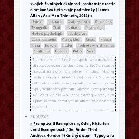
svojich životných okolnosti, osobnostne rastie
a prekonáva tieto svoje podmienky (James
Allen / As a Man Thinketh, 1913) »
Umenie
–
Ilustrácia
–
Grafický dizajn
–
Ornamenty
–
Typografia
–
Citát
–
Inšpirácia
–
Psychológia
–
Hlbinná psychológia
–
Ľudský život
–
Existencializmus
–
Mravný ideál
–
Cnosť
–
Pravda
–
Krása
–
Pokora
–
Služba
–
Hodnotový relativizmus
–
Nihilizmus
–
Úpadok
–
Peklo
–
Smrť
Tento text z roku 1913 nepíše o úspechu, ani o motivácii –
píše o zodpovednosti za vlastnú realitu. Keď človek začne
pracovať na svojom charaktere – v tichosti vlastnej
mysle; stáva sa architektom svojho osudu. V dnešnej
dobe, kde z každej strany vyskakujú povrchne výkriku
typu „myslite vždy pozitívne“, Allenové slová prináśajú
skôr výzvu k hlbšej – a riadne náročnej – práci, a to
k práci so sebou samotným, na úrovni rozvoja vlastnej
osobnosti.
31/07/2026
« Promptvarii Exemplorvm, Oder, Historien
vnnd Exempelbuch / Der Ander Theil –
Andreas Hondorff (Knižný dizajn – Typografia