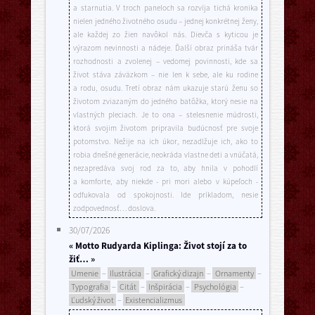
a starnutia. V troch paneloch sa rozvíja tichá kronika
nielen jedného životného osudu – jednej konkrétnej ženy,
ale každej zo žien navôkol nás. Dievča s kyticou je
výrazom nevinnosti a nádeje. Ďalší obraz prináša tvár
rozhodnosti a zvolenej – vedomej povinnosti, kde sa
život stáva záväzkom – nie len k sebe, ale ku rodine
a rodu, osudu. Tretí obraz nám ukazuje starú ženu so
životom zviazaným do jedného batôžka, ktorý nesie na
vlastných pleciach. Je to ona – stelesnenie múdrosti,
ktorá svojim životom pripravila budúcnosť pre svoje
potomstvo. Nežije na ich úkor, nezadlžuje ich, ako to
robia dnešné generácie, neokráda vlastne deti a vnúčatá,
nezapredáva svoj rod za to, aby hnila v pohodlí
a komforte, aby niekde - pri mori alebo v kúpeľoch -
odfukovala od spokojnosti. Ide príkladom, nesie
zodpovednosť… doslova.
30/07/2026
« Motto Rudyarda Kiplinga: Život stojí za to
žiť… »
Umenie
–
Ilustrácia
–
Grafický dizajn
–
Ornamenty
–
Typografia
–
Citát
–
Inšpirácia
–
Psychológia
–
Ľudský život
–
Existencializmus