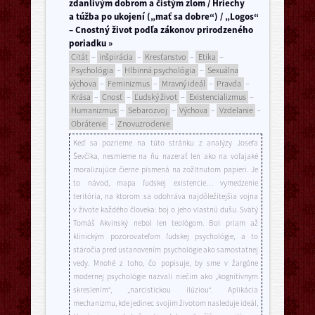
zdanlivým dobrom a čistým zlom / Hriechy
a túžba po ukojení („mať sa dobre“) / „Logos“
– Cnostný život podľa zákonov prirodzeného
poriadku »
Citát
–
inšpirácia
–
Kresťanstvo
–
Etika
–
Psychológia
–
Hlbinná psychológia
–
Sexuálna
výchova
–
Feminizmus
–
Mravný ideál
–
Pravda
–
Krása
–
Cnosť
–
Ľudský život
–
Existencializmus
–
Humanizmus
–
Sebarozvoj
–
Výchova
–
Vzdelanie
–
Obrátenie
–
Znovuzrodenie
Keď sa pozrieme na túto stránku z analýzy Josefa
Ševčíka, nesmieme na ňu nazerať len ako na voľajaké
moralizujúce čierne písmená na zožltnutom papieri. Je
to návod, mapa ľudskej existencie… vymedzenie
teritória, na ktorom sa odohráva najdôležitejšia vojna
v živote každého človeka: boj o jeho vlastnú dušu. Svätý
Tomáš Akvinský nebol len teológom. Bol priam až
klinickým pozorovateľom ľudskej psychológie, a to
stáročia pred ustanovením psychológie ako samostatnej
vedy. Mnohé z toho, čo popisuje, by sme v žargóne
modernej psychológie nazvali niečim ako „kognitívnym
skreslením“, „narcistickou ilúziou“. Aplikácia
mechanizmu, kde jedinec svojim životom nasleduje ideál,