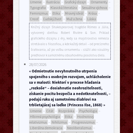
Umenie
–
Ilustrácia
–
Grafický dizajn
–
Ornamenty
–
Typografia
–
Klasická literatúra
–
Sexuálna výchova
–
Feminizmus
–
Etika
–
Mravný ideál
–
Krása
–
Cnosť
–
Ľudský život
–
Muž a žena
–
Láska
Knižný dizajn Shakespearovej tragédie Rómeo a Júlia,
vytvorený dielňou Robert Rivière & Son. Príklad
grafického dizajnu z éry, kedy sa majstrovstvo remesla
stretávalo s filozofiou, a kde každý detail – od precízneho
šrafovania, až po voľbu ornamentu – slúžil ako vizuálny
predhovor k samotnému obsahovému posolstvu diela.
28/07/2026
« Odmietnutie nevyhnutného utrpenia
spojeného s osobným rozvojom, uchlácholenie
sa v malosti: Niektorí v procese hľadania
„rozkoše“ – dosiahnutie neohroziteľnosti,
získanie pocitu bezpečia a nedotknuteľnosti, –
podajú ruku aj samotnému diablovi na
trblietajúcej sa loďke (Princess Ilse, 1868) »
Umenie
–
Citát
–
Rozprávka
–
Psychológia
–
Hlbinná psychológia
–
Etika
–
Hodnotový
relativizmus
–
Nihilizmus
–
Progresivizmus
–
Liberálna demokracia
–
Neoliberalizmus
–