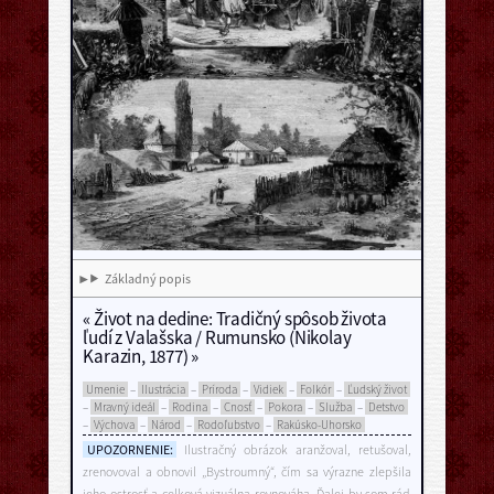
Základný popis
«
Život na dedine: Tradičný spôsob života
ľudí z Valašska / Rumunsko (Nikolay
Karazin, 1877)
»
Umenie
–
Ilustrácia
–
Príroda
–
Vidiek
–
Folkór
–
Ľudský život
–
Mravný ideál
–
Rodina
–
Cnosť
–
Pokora
–
Služba
–
Detstvo
–
Výchova
–
Národ
–
Rodoľubstvo
–
Rakúsko-Uhorsko
UPOZORNENIE:
Ilustračný obrázok aranžoval, retušoval,
zrenovoval a obnovil „Bystroumný“, čím sa výrazne zlepšila
jeho ostrosť a celková vizuálna rovnováha. Ďalej by som rád