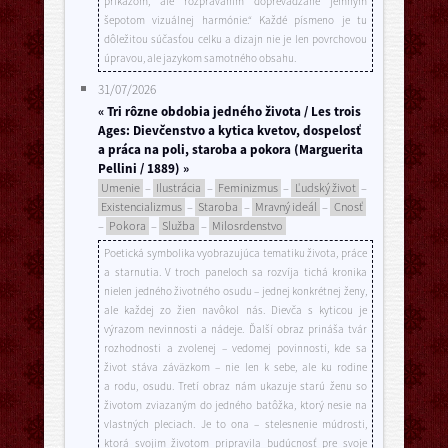
príkazom, ale rozprávaním doprevádzané jemným
šepotom vizuálnej harmónie.“ Každé písmeno je tu
dôležitou súčasťou celku a dizajn nie je len povrchovou
úpravou, ale jazykom samotného obsahu.
31/07/2026
« Tri rôzne obdobia jedného života / Les trois
Ages: Dievčenstvo a kytica kvetov, dospelosť
a práca na poli, staroba a pokora (Marguerita
Pellini / 1889) »
Umenie
–
Ilustrácia
–
Feminizmus
–
Ľudský život
–
Existencializmus
–
Staroba
–
Mravný ideál
–
Cnosť
–
Pokora
–
Služba
–
Milosrdenstvo
Poetická symbolika vyobrazujúca tematiku života, práce
a starnutia. V troch paneloch sa rozvíja tichá kronika
nielen jedného životného osudu – jednej konkrétnej ženy,
ale každej zo žien navôkol nás. Dievča s kyticou je
výrazom nevinnosti a nádeje. Ďalší obraz prináša tvár
rozhodnosti a zvolenej – vedomej povinnosti, kde sa
život stáva záväzkom – nie len k sebe, ale ku rodine
a rodu, osudu. Tretí obraz nám ukazuje starú ženu so
životom zviazaným do jedného batôžka, ktorý nesie na
vlastných pleciach. Je to ona – stelesnenie múdrosti,
ktorá svojim životom pripravila budúcnosť pre svoje