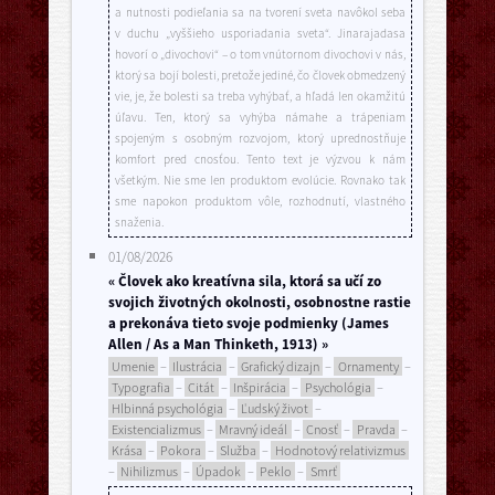
a nutnosti podieľania sa na tvorení sveta navôkol seba
v duchu „vyššieho usporiadania sveta“. Jinarajadasa
hovorí o „divochovi“ – o tom vnútornom divochovi v nás,
ktorý sa bojí bolesti, pretože jediné, čo človek obmedzený
vie, je, že bolesti sa treba vyhýbať, a hľadá len okamžitú
úľavu. Ten, ktorý sa vyhýba námahe a trápeniam
spojeným s osobným rozvojom, ktorý uprednostňuje
komfort pred cnosťou. Tento text je výzvou k nám
všetkým. Nie sme len produktom evolúcie. Rovnako tak
sme napokon produktom vôle, rozhodnutí, vlastného
snaženia.
01/08/2026
« Človek ako kreatívna sila, ktorá sa učí zo
svojich životných okolnosti, osobnostne rastie
a prekonáva tieto svoje podmienky (James
Allen / As a Man Thinketh, 1913) »
Umenie
–
Ilustrácia
–
Grafický dizajn
–
Ornamenty
–
Typografia
–
Citát
–
Inšpirácia
–
Psychológia
–
Hlbinná psychológia
–
Ľudský život
–
Existencializmus
–
Mravný ideál
–
Cnosť
–
Pravda
–
Krása
–
Pokora
–
Služba
–
Hodnotový relativizmus
–
Nihilizmus
–
Úpadok
–
Peklo
–
Smrť