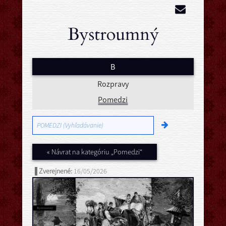
B
Rozpravy
Pomedzi
« Návrat na kategóriu „Pomedzi“
▐ Zverejnené:
16/05/2026