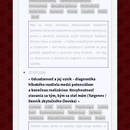
Neokolonializmus
–
Výmena obyvateľstva
–
Feminizmus
–
Sexuálna výchova
–
Promiskuita
–
Voľná láska
–
Kurvenie
–
Potrat
–
Úpadok
–
Peklo
–
Smrť
Keď sa cnosť nahrádza mechanickým hľadaním
komfortu. Mrazivé uvedomenie si prítomnosti temnej sily
práve v okamihu zažívania istých životných ťažkostí,
ktorým čeliac si jedinec – v túžbe uniknúť pred námahou
a trápeniami – volí formu adaptácie v podobe na prvý
pohľad „bezpečnej a správnej“ cesty životom… len aby
sa dopracoval k doživotnej stagnácii a osobnostnému
úpadku.
27/07/2026
« Odcudzenosť a jej vznik – diagnostika
hlbokého rozdielu medzi potenciálom
a konečnou realizáciou: Nevyhnutnosť
stavania sa tým, kým sa stať mám (Turgenev /
Denník zbytočného človeka) »
Umenie
–
Citát
–
Inšpirácia
–
Psychológia
–
Ľudský
život
–
Existencializmus
–
Sebarozvoj
–
Výchova
–
Vzdelanie
–
Klasická literatúra
–
Slovania
–
Rusko
Zrkadlo duše, ktorá sa pokúša nájsť svoje miesto vo