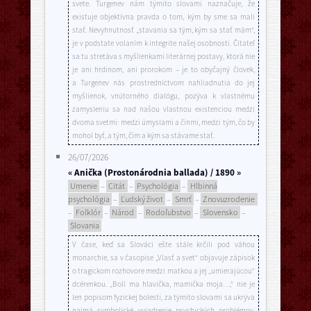
svete. Turgenev nám týmito slovami naznačuje, že
existuje objektívna pravda o tom, kým by sme sa mali
stať. Nevyhnutnosť „stavania sa tým, kým sa stať mám“,
je v podstate volaním k integrite našej osobnosti. Čitateľ
sa tu stretáva s myšlienkami literárnej postavy, ktorá nie
je ani hrdinom, ani prorokom – je to obyčajný človek,
a Turgenev nás prostredníctvom nahliadnutia do jej
myšlienok, vnútorného dialógu, pozýva k vlastnému
zamysleniu sa nad našou vlastnou existenciou medzi
dvoma svetmi: medzi úmyslami a činmi, medzi tým, čo by
mohol byť, a tým, čím a kým sa stávame stať.
26/07/2026
« Anička (Prostonárodnia ballada) / 1890 »
Umenie
–
Citát
–
Psychológia
–
Hlbinná
psychológia
–
Ľudský život
–
Smrť
–
Znovuzrodenie
–
Folklór
–
Národ
–
Rodoľubstvo
–
Slovensko
–
Slovania
V čase, keď sa Slováci ešte stále krčili pod váhou
monarchie, sa v časopise „Vlasť a svet“ objavuje zápisok
o tragickom rozhovore medzi matkou a jej „umierajúcou“
dcérenkou. „Bolí ma hlavička, mamička moja…,“ nie je
len popisom fyzickej bolesti, za týmito slovami sa ukrýva
najmä symbolické vyjadrenie psychických problémov,