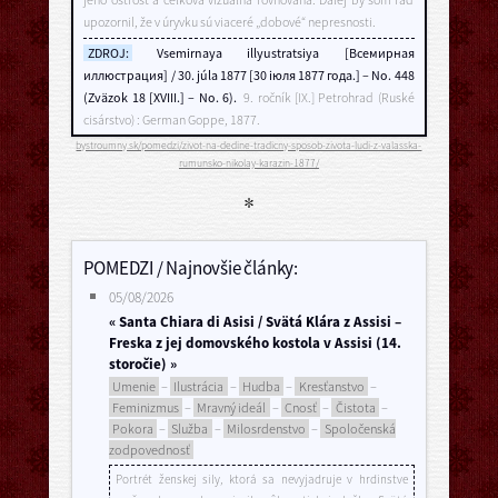
upozornil, že v úryvku sú viaceré „dobové“ nepresnosti.
ZDROJ:
Vsemirnaya illyustratsiya [Всемирная
иллюстрация] / 30. júla 1877 [30 іюля 1877 года.] – No. 448
(Zväzok 18 [XVIII.] – No. 6).
9. ročník [IX.] Petrohrad (Ruské
cisárstvo) : German Goppe, 1877.
bystroumny.sk/pomedzi/zivot-na-dedine-tradicny-sposob-zivota-ludi-z-valasska-
rumunsko-nikolay-karazin-1877/
*
POMEDZI / Najnovšie články:
05/08/2026
« Santa Chiara di Asisi / Svätá Klára z Assisi –
Freska z jej domovského kostola v Assisi (14.
storočie) »
Umenie
–
Ilustrácia
–
Hudba
–
Kresťanstvo
–
Feminizmus
–
Mravný ideál
–
Cnosť
–
Čistota
–
Pokora
–
Služba
–
Milosrdenstvo
–
Spoločenská
zodpovednosť
Portrét ženskej sily, ktorá sa nevyjadruje v hrdinstve