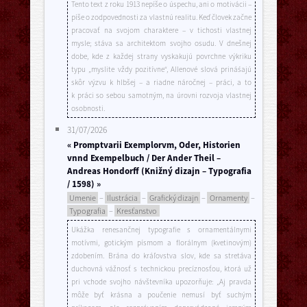
Tento text z roku 1913 nepíše o úspechu, ani o motivácii –
píše o zodpovednosti za vlastnú realitu. Keď človek začne
pracovať na svojom charaktere – v tichosti vlastnej
mysle; stáva sa architektom svojho osudu. V dnešnej
dobe, kde z každej strany vyskakujú povrchne výkriku
typu „myslite vždy pozitívne“, Allenové slová prináśajú
skôr výzvu k hlbšej – a riadne náročnej – práci, a to
k práci so sebou samotným, na úrovni rozvoja vlastnej
osobnosti.
31/07/2026
« Promptvarii Exemplorvm, Oder, Historien
vnnd Exempelbuch / Der Ander Theil –
Andreas Hondorff (Knižný dizajn – Typografia
/ 1598) »
Umenie
–
Ilustrácia
–
Grafický dizajn
–
Ornamenty
–
Typografia
–
Kresťanstvo
Ukážka renesančnej typografie s ornamentálnymi
motívmi, gotickým písmom a florálnym (kvetinovým)
zdobením. Brána do kráľovstva slov, kde sa stretáva
duchovná vážnosť s technickou precíznosťou, ktorá už
pri vchode svojho návštevníka upozorňuje: „Aj pravda
môže byť krásna a poučenie nemusí byť suchým