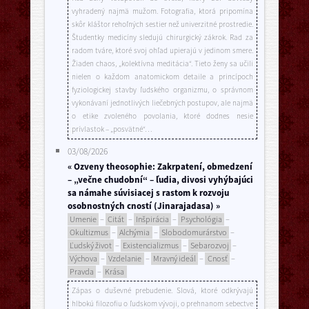
vyhradený najmä mužom. Fotografia, ktorá pripomína
skôr kláštor rehoľných sestier než univerzitné prostredie.
Študentky medicíny sledujú chirurgický zákrok. Rad za
radom tváre, ktoré svoj ohľad upierajú v jedinom smere.
Žiaden chaos, „kolektívna meditácia“. Tieto ženy sa učili
nielen o každom anatomickom detaile a princípoch
fyziologickej stavby ľudského organizmu, o správnom
vykonávaní jednotlivých liečebných postupov, ale najmä
o etike zvoleného povolania, ktoré dodnes nesie
prívlastok – „posvätné“…
03/08/2026
« Ozveny theosophie: Zakrpatení, obmedzení
– „večne chudobní“ – ľudia, divosi vyhýbajúci
sa námahe súvisiacej s rastom k rozvoju
osobnostných cností (Jinarajadasa) »
Umenie
–
Citát
–
Inšpirácia
–
Psychológia
–
Okultizmus
–
Alchýmia
–
Slobodomurárstvo
–
Ľudský život
–
Existencializmus
–
Sebarozvoj
–
Výchova
–
Vzdelanie
–
Mravný ideál
–
Cnosť
–
Pravda
–
Krása
Zápas o duševné prebudenie. Slová, ktoré odkrývajú
hlbokú filozofiu o ľudskom vývoji, o prehnanom sebectve