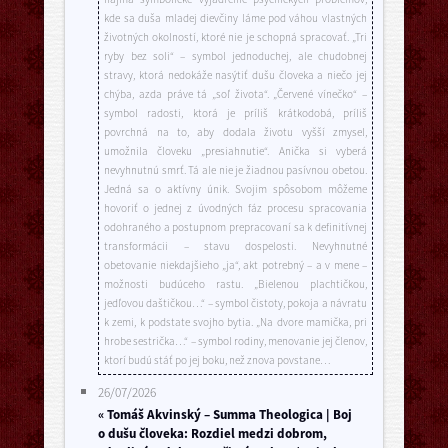
kde sa duša mladej dievčiny láme pod váhou vlastných
životných okolností, ktoré nie je schopná spracovať. „Tri
ryby bez soli“ – symbol jednoduchej, ale chudobnej
stravy, ktorá nedokáže nasýtiť dušu človeka a niečo jej
chýba, azda práve tá „soľ života“. „Červené vínečko“ –
symbol radosti, ktorá je príliš krátkodobá, príliš
povrchná na to, aby dodala životu vyšší zmysel,
umožnila človeku „presiahnutie“. Anička si vyberá
nevyhnutnú smrť. Tá ale nie je žiadnou pasívnou obetou.
Jedná sa o aktívny únik. Svojim spôsobom môžeme
hovoriť o jednej z úvodných fáz procesu spracovania
odohraného a postupnom prepracovaní sa k definitívnej
transformácii – stavu dospelosti. Nevyhnutné
obetovanie niekdajšieho „ja“, akt potrebný – a v mene –
možnosti budúceho rastu. „Bielenou plachtičkou,
jedľovou daštičkou…“ – symbol čistoty, pokoja a návratu
k zemi, k podstate svojho bytia. „Na dvore mamička, pri
hrobe sestrička…“ – symbol rodiny, menovanie jej členov,
ktorí budú stáť po jej boku, než znova povstane…
26/07/2026
« Tomáš Akvinský – Summa Theologica | Boj
o dušu človeka: Rozdiel medzi dobrom,