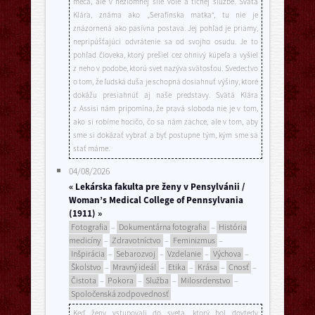
meča, ale v nezlomnej sile vôle a tichej službe. Svätá
Klára, známa ako „Serafínska matka“, tu nie je
znázornená ako pasívna postava. Jej pohľad je priamy,
nepripúšťajúci odvrátenie sa od svojho osudu. Je to
pohľad človeka, ktorý prešiel cez ohnivý kúpeľa a vyšiel
z neho v podobe, ktorú svet nazýva svätosťou. Svedectvo
o tom, že ľudská duša je schopná dosiahnuť výšiny, ktoré
dokážu presiahnúť aj naše predstavy. Svätá Klára
z Assisi nám pripomína, že pravá sloboda nie je v tom,
ako si robíme hocičo, čo sa nám zachce, ale v tom, aby
sme si dokázať vybrať a byť postupne tým, kým sme sa
stať máme.
04/08/2026
« Lekárska fakulta pre ženy v Pensylvánii /
Woman’s Medical College of Pennsylvania
(1911) »
Fotografia
–
Dokumentárna fotografia
–
História
medicíny
–
Zdravotníctvo
–
Feminizmus
–
Inšpirácia
–
Sebarozvoj
–
Vzdelanie
–
Výchova
–
Školstvo
–
Mravný ideál
–
Etika
–
Krása
–
Cnosť
–
Čistota
–
Pokora
–
Služba
–
Milosrdenstvo
–
Spoločenská zodpovednosť
Keď ženy vstupovali do sveta, ktorý bol dovtedy