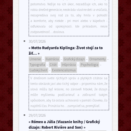
potomstvo. Nežije na ich úkor, nezadlžuje ich, ako to
robia dnešné generácie, neokráda vlastne deti a vnúčatá,
nezapredáva svoj rod za to, aby hnila v pohodlí
a komforte, aby niekde - pri mori alebo v kúpeľoch -
odfukovala od spokojnosti. Ide príkladom, nesie
zodpovednosť… doslova.
30/07/2026
« Motto Rudyarda Kiplinga: Život stojí za to
žiť… »
Umenie
–
Ilustrácia
–
Grafický dizajn
–
Ornamenty
–
Typografia
–
Citát
–
Inšpirácia
–
Psychológia
–
Ľudský život
–
Existencializmus
V dnešnom svete rýchlych správ a plytkých citátov sa
tento obrázok javí ako tichý odpor – pripomína nám, že
slová môžu byť krásne, no zároveň hlboké, že dizajn
môže myšlienku podčiarknuť a zdôrazniť takým
spôsobom, aby tá ostala uchovaná v pamäti človeka, čo
najdlhší čas. Prinútila ho… zamyslieť sa, premýšlať.
29/07/2026
« Rómeo a Júlia (Viazanie knihy / Grafický
dizajn: Robert Rivière and Son) »